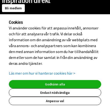
inspiration direkt
Bli medlem
Cookies
Om Mio
Vi använder cookies för att anpassa innehåll, annonser
och för att analysera vår trafik. Vi delar också
information om din användning av vår webbplats med
Handla på Mio
våra annons- och analyspartners som kan kombinera
den med annan information som du har tillhandahållit
dem eller som de har samlat in från din användning av
Hjälp
deras andra tjänster.
Läs mer om hur vi hanterar cookies här
>
Kundklubb
Godkänn alla
Endast nödvändiga
Anpassa val
(extern länk, ö
(extern länk,
(extern lä
(extern