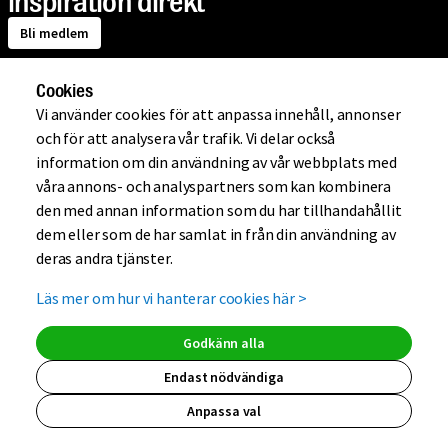
inspiration direkt
Bli medlem
Cookies
Om Mio
Vi använder cookies för att anpassa innehåll, annonser
och för att analysera vår trafik. Vi delar också
information om din användning av vår webbplats med
Handla på Mio
våra annons- och analyspartners som kan kombinera
den med annan information som du har tillhandahållit
dem eller som de har samlat in från din användning av
Hjälp
deras andra tjänster.
Läs mer om hur vi hanterar cookies här
>
Kundklubb
Godkänn alla
Endast nödvändiga
Anpassa val
(extern länk, ö
(extern länk,
(extern lä
(extern