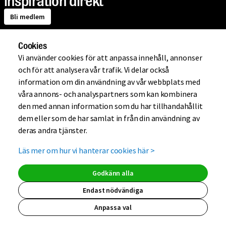
inspiration direkt
Bli medlem
Cookies
Om Mio
Vi använder cookies för att anpassa innehåll, annonser
och för att analysera vår trafik. Vi delar också
information om din användning av vår webbplats med
Handla på Mio
våra annons- och analyspartners som kan kombinera
den med annan information som du har tillhandahållit
dem eller som de har samlat in från din användning av
Hjälp
deras andra tjänster.
Läs mer om hur vi hanterar cookies här
>
Kundklubb
Godkänn alla
Endast nödvändiga
Anpassa val
(extern länk, ö
(extern länk,
(extern lä
(extern