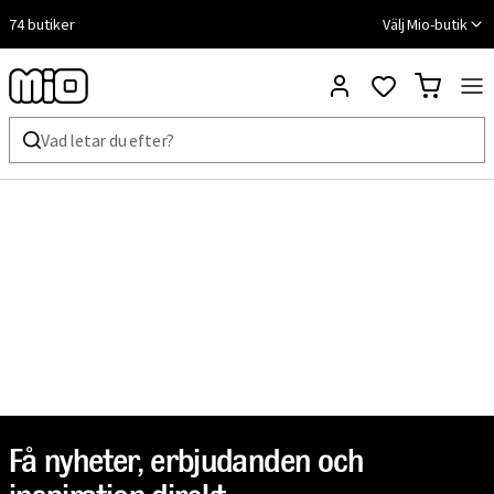
74 butiker
Välj Mio-butik
Få nyheter, erbjudanden och