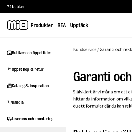
74 butiker
Fri frakt till butik
Produkter
REA
Upptäck
Kundservice
/
Garanti och rek
Butiker och öppettider
Öppet köp & retur
Garanti oc
Katalog & inspiration
Självklart är vi måna om att d
hittar du information om vilka
Handla
du ett formulär där du kan rek
Leverans och montering