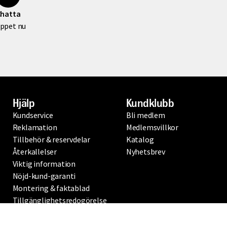
kan ta längre tid beroende på
hatta
ppet nu
igt Konsumentköplagen. Vid
på
. Vid
Hjälp
Kundklubb
Kundservice
Bli medlem
Reklamation
Medlemsvillkor
Tillbehör & reservdelar
Katalog
Återkallelser
Nyhetsbrev
Viktig information
Nöjd-kund-garanti
Montering & faktablad
Tillgänglighetsredogörelse
Ångerrättsformulär