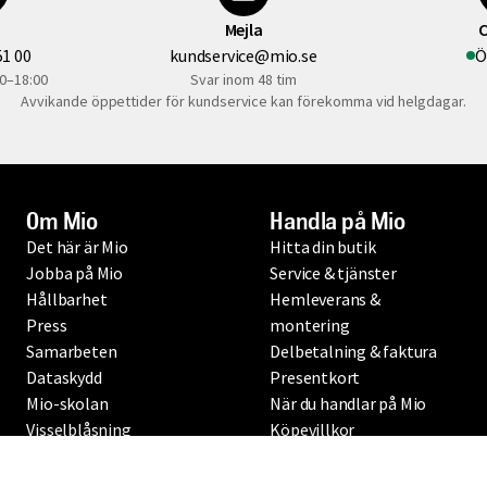
ka ske inom 30 dagar från det att reklamationen mottagits, men det 
Mejla
C
ts.
51 00
kundservice@mio.se
Ö
neka en reklamation om det visar sig att varan inte är felaktig enl
0–18:00
Svar inom 48 tim
injer från
. Du kan också läsa mer 
Avvikande öppettider för kundservice kan förekomma vid helgdagar.
slut från Allmänna reklamationsnämnden.
Om Mio
Handla på Mio
Det här är Mio
Hitta din butik
Jobba på Mio
Service & tjänster
Hållbarhet
Hemleverans &
Press
montering
Samarbeten
Delbetalning & faktura
Dataskydd
Presentkort
Mio-skolan
När du handlar på Mio
Visselblåsning
Köpevillkor
Mio 60 år
Produktgarantier
Testfakta