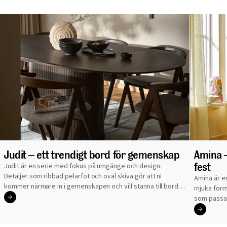
Judit – ett trendigt bord för gemenskap
Amina –
fest
Judit är en serie med fokus på umgänge och design.
Detaljer som ribbad pelarfot och oval skiva gör att ni
Amina är e
kommer närmare in i gemenskapen och vill stanna till bords
mjuka forme
länge.
som passar 