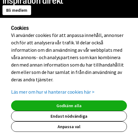
inspiration direkt
Bli medlem
Cookies
Om Mio
Vi använder cookies för att anpassa innehåll, annonser
och för att analysera vår trafik. Vi delar också
information om din användning av vår webbplats med
Handla på Mio
våra annons- och analyspartners som kan kombinera
den med annan information som du har tillhandahållit
dem eller som de har samlat in från din användning av
Hjälp
deras andra tjänster.
Läs mer om hur vi hanterar cookies här
>
Kundklubb
Godkänn alla
Endast nödvändiga
Anpassa val
(extern länk, ö
(extern länk,
(extern lä
(extern