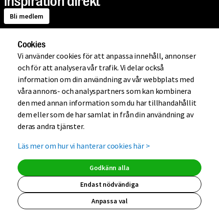
inspiration direkt
Bli medlem
Cookies
Om Mio
Vi använder cookies för att anpassa innehåll, annonser
och för att analysera vår trafik. Vi delar också
information om din användning av vår webbplats med
Handla på Mio
våra annons- och analyspartners som kan kombinera
den med annan information som du har tillhandahållit
dem eller som de har samlat in från din användning av
Hjälp
deras andra tjänster.
Läs mer om hur vi hanterar cookies här
>
Kundklubb
Godkänn alla
Endast nödvändiga
Anpassa val
(extern länk, ö
(extern länk,
(extern lä
(extern