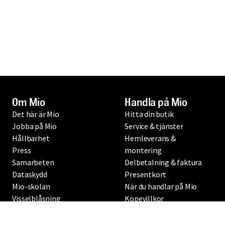
Om Mio
Handla på Mio
Det här är Mio
Hitta din butik
Jobba på Mio
Service & tjänster
Hållbarhet
Hemleverans &
Press
montering
Samarbeten
Delbetalning & faktura
Dataskydd
Presentkort
Mio-skolan
När du handlar på Mio
Visselblåsning
Köpevillkor
Mio 60 år
Produktgarantier
Testfakta