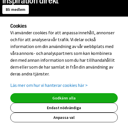
inspiration direkt
Bli medlem
Cookies
Om Mio
Vi använder cookies för att anpassa innehåll, annonser
och för att analysera vår trafik. Vi delar också
information om din användning av vår webbplats med
Handla på Mio
våra annons- och analyspartners som kan kombinera
den med annan information som du har tillhandahållit
dem eller som de har samlat in från din användning av
Hjälp
deras andra tjänster.
Läs mer om hur vi hanterar cookies här
>
Kundklubb
Godkänn alla
Endast nödvändiga
Anpassa val
(extern länk, ö
(extern länk,
(extern lä
(extern