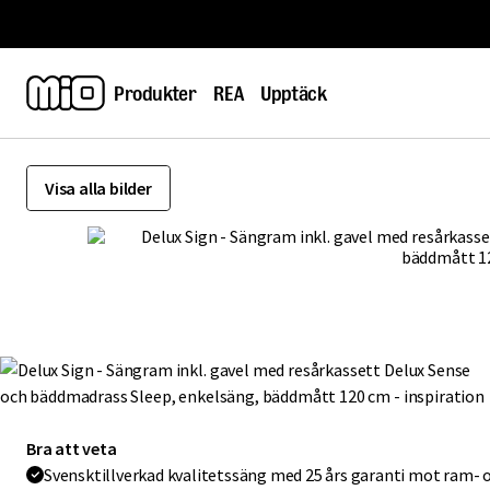
Produkter
REA
Upptäck
Hoppa över bilder
Visa alla bilder
Bra att veta
Svensktillverkad kvalitetssäng med 25 års garanti mot ram- o